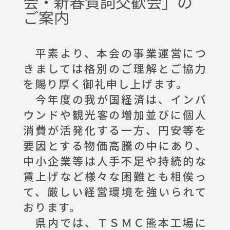
会・新春賀詞交歓会」の
ご案内
イベント情報
平素より、本会の事業運営につ
お問合わせ
きましては格別のご理解とご協力
を賜り厚く御礼申し上げます。
今年度の我が国経済は、インバ
ウンドや観光客の増加並びに個人
消費が活発化する一方、円安等を
要因とする物価高騰の中にあり、
中小企業等は人手不足や持続的な
賃上げなど様々な困難とも相俟っ
て、厳しい経営環境を強いられて
おります。
県内では、ＴＳＭＣ熊本工場に