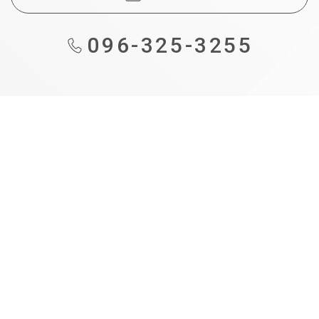
096-325-3255
も
の
づ
く
り
補
助
金
事