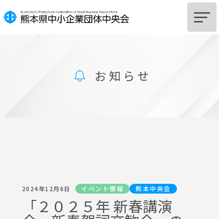
HOME
お知らせ
中央会とは
組
合
設
立
を
ご
希
望
の
皆
様
組
合
及
び
組
合
員
へ
の
支
援
に
つ
い
て
サポートSTATION
お知らせ
イベント情報
熊本中央会
2024年12月6日
中央会からのお知らせ
「２０２５年 新春講演
関係機関からのお知らせ