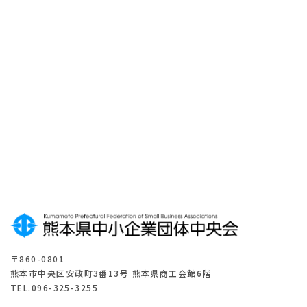
ル
マ
ガ
ジ
ン
登
録
は
こ
ち
ら
〒860-0801
熊本市中央区安政町3番13号 熊本県商工会館6階
TEL.096-325-3255