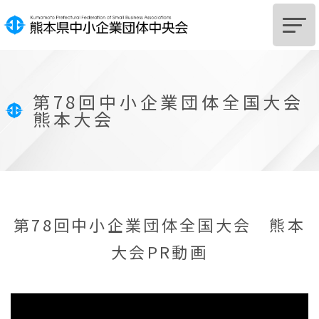
HOME
第78回中小企業団体全国大会
中央会とは
熊本大会
組
合
設
立
を
ご
希
望
の
皆
様
組
合
及
び
組
合
員
へ
の
支
援
に
つ
い
て
サポートSTATION
第78回中小企業団体全国大会 熊本
大会PR動画
お知らせ
中央会からのお知らせ
関係機関からのお知らせ