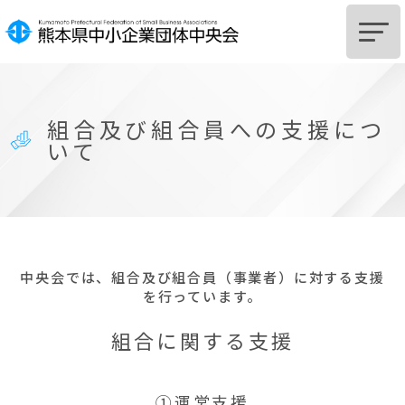
HOME
組合及び組合員への支援につ
中央会とは
いて
組
合
設
立
を
ご
希
望
の
皆
様
組
合
及
び
組
合
員
へ
の
支
援
に
つ
い
て
中央会では、組合及び組合員（事業者）に対する支援
サポートSTATION
を行っています。
お知らせ
組合に関する支援
中央会からのお知らせ
➀運営支援
関係機関からのお知らせ