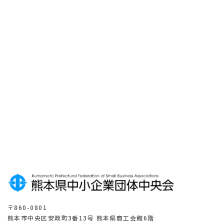
メ
ー
ル
マ
ガ
ジ
ン
登
録
は
こ
ち
ら
〒860-0801
熊本市中央区安政町3番13号 熊本県商工会館6階