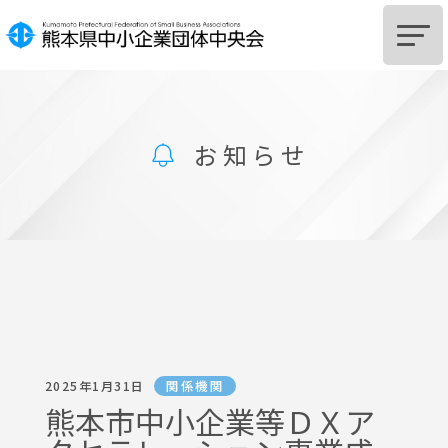
HOME
お知らせ
中央会とは
組
合
設
立
を
ご
希
望
の
皆
様
組
合
及
び
組
合
員
へ
の
支
援
に
つ
い
て
サポートSTATION
お知らせ
関係機関
2025年1月31日
中央会からのお知らせ
熊本市中小企業等ＤＸア
関係機関からのお知らせ