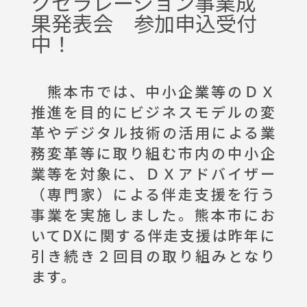
クセラレーション事業成
果発表会 参加申込受付
イベント情報
中！
お問合わせ
熊本市では、中小企業等のＤＸ
推進を目的にビジネスモデルの変
革やデジタル技術の活用による業
務変革等に取り組む市内の中小企
業等を対象に、ＤＸアドバイザー
（専門家）による伴走支援を行う
事業を実施しました。熊本市にお
いてDXに関する伴走支援は昨年に
引き続き２回目の取り組みとなり
ます。