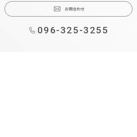
お問合わせ
096-325-3255
も
の
づ
く
り
補
助
金