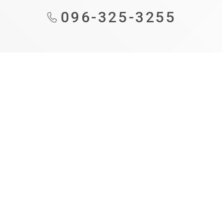
096-325-3255
も
の
づ
く
り
補
助
金
事
業
再