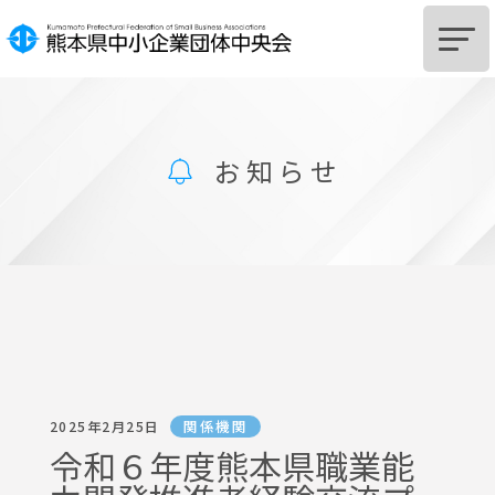
HOME
お知らせ
中央会とは
組
合
設
立
を
ご
希
望
の
皆
様
組
合
及
び
組
合
員
へ
の
支
援
に
つ
い
て
サポートSTATION
お知らせ
関係機関
2025年2月25日
中央会からのお知らせ
令和６年度熊本県職業能
関係機関からのお知らせ