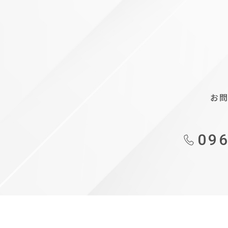
お
096
も
事