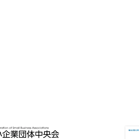
導
入
補
助
金
熊本中央
会
YouTube