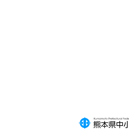
の
業
づ
再
く
構
り
築
補
補
助
助
Web
月
金
金
訪問
刊
相談
中
申し
央
込み
会