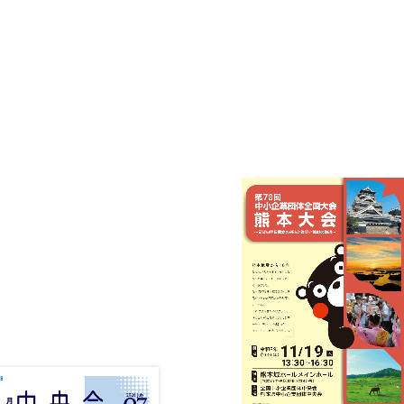
規
模
事
業
者
持
メ
続
ー
化
ル
補
マ
助
ガ
金
ジ
ン
登
録
は
こ
ち
ら