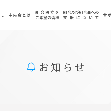
組
合
設
立
を
組
合
及
び
組
合
員
へ
の
ME
中央会とは
サポ
ご
希
望
の
皆
様
支
援
に
つ
い
て
お知らせ