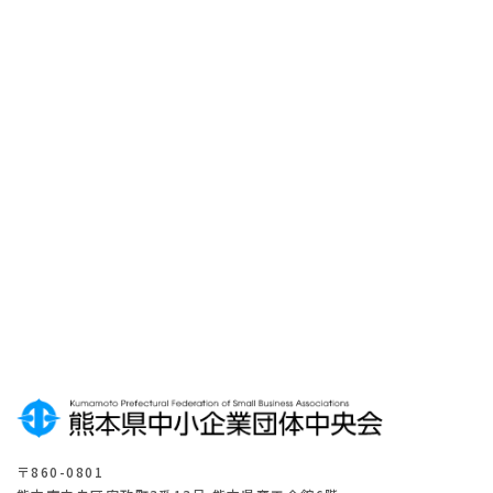
メ
ー
ル
マ
ガ
ジ
ン
登
録
は
こ
ち
ら
〒860-0801