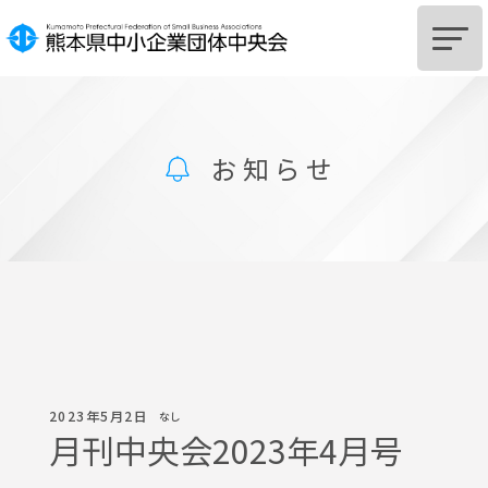
HOME
お知らせ
中央会とは
組
合
設
立
を
ご
希
望
の
皆
様
組
合
及
び
組
合
員
へ
の
支
援
に
つ
い
て
サポートSTATION
お知らせ
2023年5月2日
なし
月刊中央会2023年4月号
中央会からのお知らせ
関係機関からのお知らせ