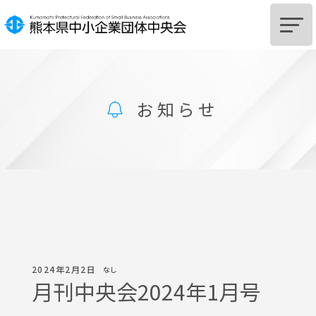
HOME
お知らせ
中央会とは
組
合
設
立
を
ご
希
望
の
皆
様
組
合
及
び
組
合
員
へ
の
支
援
に
つ
い
て
サポートSTATION
お知らせ
2024年2月2日
なし
月刊中央会2024年1月号
中央会からのお知らせ
関係機関からのお知らせ