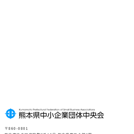
メ
ー
ル
マ
ガ
ジ
ン
登
録
は
こ
ち
ら
〒860-0801