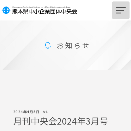
HOME
お知らせ
中央会とは
組
合
設
立
を
ご
希
望
の
皆
様
組
合
及
び
組
合
員
へ
の
支
援
に
つ
い
て
サポートSTATION
お知らせ
2024年4月5日
なし
月刊中央会2024年3月号
中央会からのお知らせ
関係機関からのお知らせ