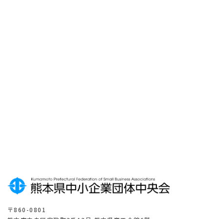
メ
ー
ル
マ
ガ
ジ
ン
登
録
は
こ
ち
ら
〒860-0801