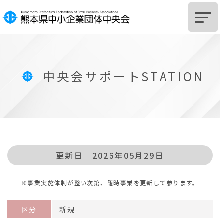
HOME
中央会サポートSTATION
中央会とは
組
合
設
立
を
ご
希
望
の
皆
様
組
合
及
び
組
合
員
へ
の
支
援
に
つ
い
て
サポートSTATION
更新日 2026年05月29日
お知らせ
※事業実施体制が整い次第、随時事業を更新して参ります。
中央会からのお知らせ
区分
新規
関係機関からのお知らせ