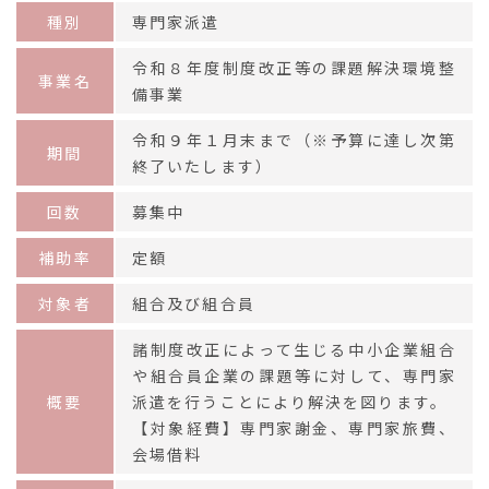
種別
専門家派遣
イベント情報
令和８年度制度改正等の課題解決環境整
事業名
備事業
お問合わせ
令和９年１月末まで（※予算に達し次第
期間
終了いたします）
回数
募集中
補助率
定額
対象者
組合及び組合員
諸制度改正によって生じる中小企業組合
や組合員企業の課題等に対して、専門家
概要
派遣を行うことにより解決を図ります。
【対象経費】専門家謝金、専門家旅費、
会場借料