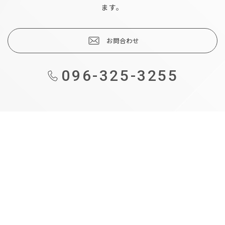
ます。
お問合わせ
096-325-3255
も
の
づ
く
り
補
助
金