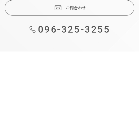
お問合わせ
096-325-3255
も
の
づ
く
り
補
助
金