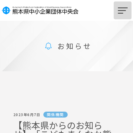
HOME
お知らせ
中央会とは
組
合
設
立
を
ご
希
望
の
皆
様
組
合
及
び
組
合
員
へ
の
支
援
に
つ
い
て
サポートSTATION
お知らせ
関係機関
2023年6月7日
中央会からのお知らせ
【熊本県からのお知ら
関係機関からのお知らせ