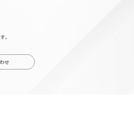
す。
わせ
小
規
模
事