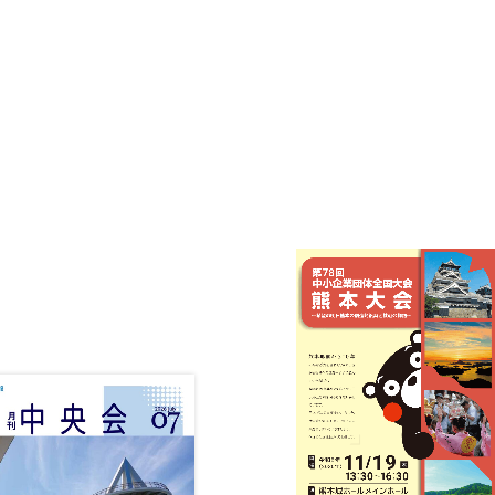
業
者
持
メ
続
ー
化
ル
補
マ
助
ガ
金
ジ
ン
登
録
は
こ
ち
ら