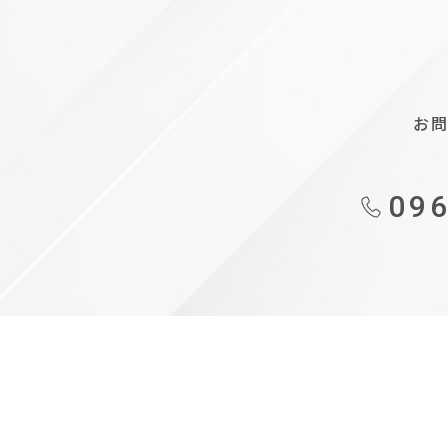
お
096
も
事
の
業
づ
再
く
構