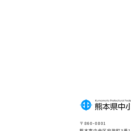
り
築
補
補
助
助
Web
月
金
金
訪問
刊
相談
中
申し
央
込み
会
〒860-0801
熊本市中央区安政町3番1