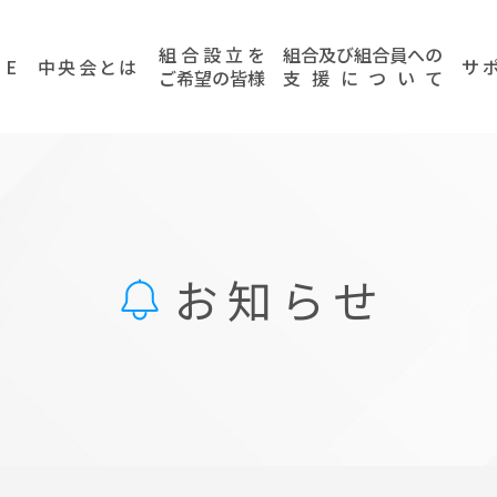
組
合
設
立
を
組
合
及
び
組
合
員
へ
の
ME
中央会とは
サポ
ご
希
望
の
皆
様
支
援
に
つ
い
て
お知らせ