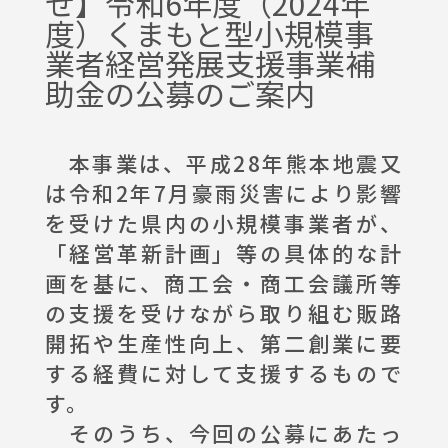
せ】令和6年度（2024年
度）くまもと型小規模事
イベント情報
業者経営発展支援事業補
助金の公募のご案内
お問合わせ
本事業は、平成28年熊本地震又
は令和2年7月豪雨災害により影響
を受けた県内の小規模事業者が、
「経営革新計画」等の具体的な計
画を基に、商工会・商工会議所等
の支援を受けながら取り組む販路
開拓や生産性向上、第二創業に要
する経費に対して支援するもので
す。
そのうち、今回の公募にあたっ