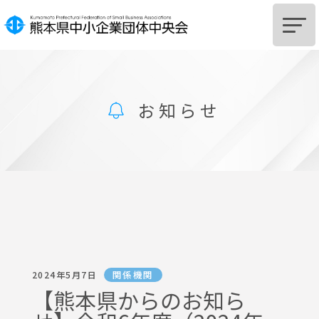
HOME
お知らせ
中央会とは
組
合
設
立
を
ご
希
望
の
皆
様
組
合
及
び
組
合
員
へ
の
支
援
に
つ
い
て
サポートSTATION
お知らせ
関係機関
2024年5月7日
中央会からのお知らせ
【熊本県からのお知ら
関係機関からのお知らせ