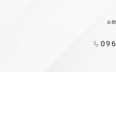
お
096
も
事
の
業
づ
再
く
構
り
築
補
補