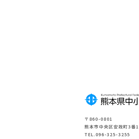
助
助
Web
月
金
金
訪問
刊
相談
中
申し
央
込み
会
〒860-0801
熊本市中央区安政町3番1
TEL.096-325-3255