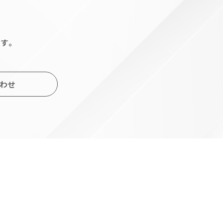
す。
わせ
小
規
模
事
業
者