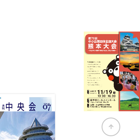
持
メ
続
ー
化
ル
補
マ
助
ガ
金
ジ
ン
登
録
は
こ
ち
ら