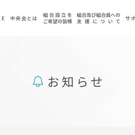
組
合
設
立
を
組
合
及
び
組
合
員
へ
の
ME
中央会とは
サポ
ご
希
望
の
皆
様
支
援
に
つ
い
て
お知らせ