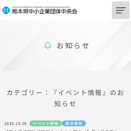
HOME
お知らせ
中央会とは
組
合
設
立
を
ご
希
望
の
皆
様
組
合
及
び
組
合
員
へ
の
支
援
に
つ
い
て
サポートSTATION
カテゴリー：『イベント情報』のお
知らせ
お知らせ
中央会からのお知らせ
イベント情報
関係機関
2025.10.28
関係機関からのお知らせ