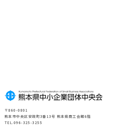
ル
マ
ガ
ジ
ン
登
録
は
こ
ち
ら
〒860-0801
熊本市中央区安政町3番13号 熊本県商工会館6階
TEL.096-325-3255