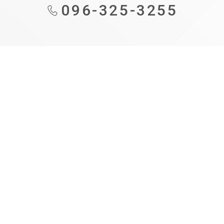
096-325-3255
も
の
づ
く
り
補
助
金
事
業
再
構