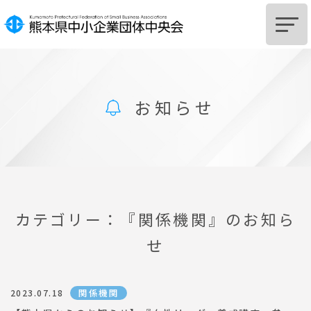
HOME
お知らせ
中央会とは
組
合
設
立
を
ご
希
望
の
皆
様
組
合
及
び
組
合
員
へ
の
支
援
に
つ
い
て
サポートSTATION
カテゴリー：『関係機関』のお知ら
せ
お知らせ
中央会からのお知らせ
関係機関
2023.07.18
関係機関からのお知らせ